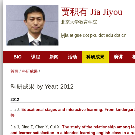
跳
贾积有 Jia Jiyou
转
到
北京大学教育学院
页
jyjia at gse dot pku dot edu dot cn
面
的
主
BIO
课程
新闻
活动
科研成果
演讲
要
内
首页
/
科研成果
/
容
部
科研成果 by Year: 2012
分
2012
Jia J
.
Educational stages and interactive learning: From kindergart
接
Jia J, Ding Z, Chen Y, Cui X
.
The study of the relationship among le
and learner satisfaction in a blended learning english class in a r