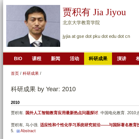
跳
贾积有 Jia Jiyou
转
到
北京大学教育学院
页
jyjia at gse dot pku dot edu dot cn
面
的
主
BIO
课程
新闻
活动
科研成果
演讲
要
内
首页
/
科研成果
/
容
部
科研成果 by Year: 2010
分
2010
贾积有
.
国外人工智能教育应用最新热点问题探讨
. 中国电化教育. 2010;(07
贾积有, 马小强
.
适应性和个性化学习系统研究前沿——与国际著名教育
5.
Abstract