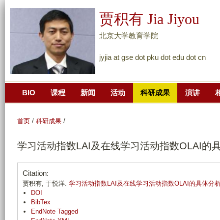
跳
贾积有 Jia Jiyou
转
到
北京大学教育学院
页
jyjia at gse dot pku dot edu dot cn
面
的
主
BIO
课程
新闻
活动
科研成果
演讲
要
内
容
首页
/
科研成果
/
部
学习活动指数LAI及在线学习活动指数OLAI的
分
Citation:
贾积有, 于悦洋.
学习活动指数LAI及在线学习活动指数OLAI的具体分
DOI
BibTex
EndNote Tagged