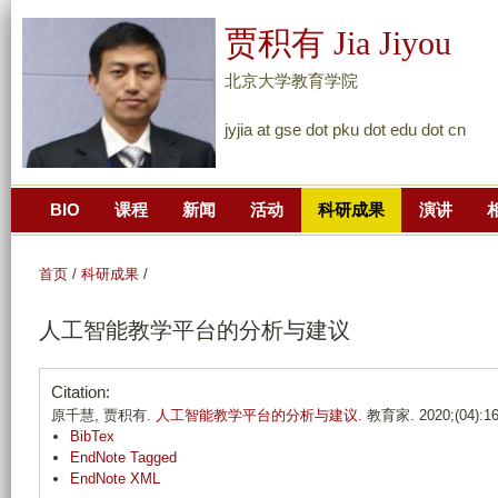
跳
贾积有 Jia Jiyou
转
到
北京大学教育学院
页
jyjia at gse dot pku dot edu dot cn
面
的
主
BIO
课程
新闻
活动
科研成果
演讲
要
内
容
首页
/
科研成果
/
部
人工智能教学平台的分析与建议
分
Citation:
原千慧, 贾积有.
人工智能教学平台的分析与建议
. 教育家. 2020;(04):16
BibTex
EndNote Tagged
EndNote XML