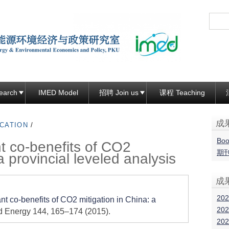
跳
转
到
页
面
的
主
earch
IMED Model
招聘 Join us
课程 Teaching
要
内
成
CATION
/
容
Boo
nt co-benefits of CO2
部
期
a provincial leveled analysis
分
成
202
ant co-benefits of CO2 mitigation in China: a
202
ed Energy 144, 165–174 (2015).
202