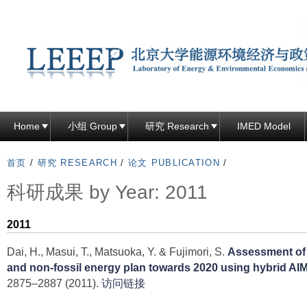
跳
转
到
页
面
的
主
Home
小组 Group
研究 Research
IMED Model
要
内
首页
/
研究 RESEARCH
/
论文 PUBLICATION
/
容
科研成果 by Year: 2011
部
分
2011
Dai, H., Masui, T., Matsuoka, Y. & Fujimori, S.
Assessment of
and non-fossil energy plan towards 2020 using hybrid A
2875–2887 (2011).
访问链接