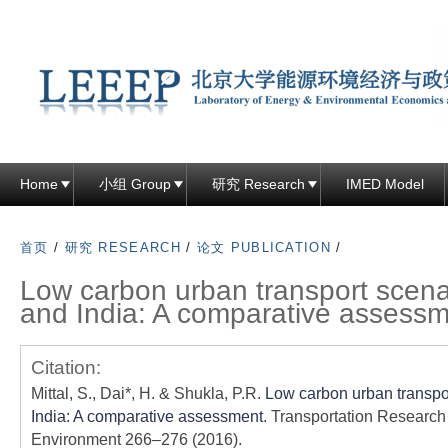
跳
转
到
页
面
的
主
Home
小组 Group
研究 Research
IMED Model
要
内
首页
/
研究 RESEARCH
/
论文 PUBLICATION
/
容
Low carbon urban transport scena
部
and India: A comparative assess
分
Citation:
Mittal, S., Dai*, H. & Shukla, P.R.
Low carbon urban transpo
India: A comparative assessment
. Transportation Research
Environment 266–276 (2016).