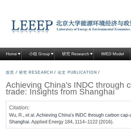
跳
转
到
页
面
的
主
Home
小组 Group
研究 Research
IMED Model
要
内
首页
/
研究 RESEARCH
/
论文 PUBLICATION
/
容
Achieving China's INDC through 
部
trade: Insights from Shanghai
分
Citation:
Wu, R., et al.
Achieving China's INDC through carbon cap-an
Shanghai
. Applied Energy 184, 1114–1122 (2016).