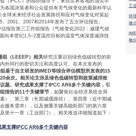
（IPCC）的组织领导下，来自世界各地的顶尖学
工
为各国决策者和公众提供有关气候变化的最新科学认
指引全球未来经济社会发展路径和应对气候变化对策起
环
5、2001、2007和2014年发布了五次评估报告。
推
次评估报告第三工作组报告《气候变化2022：减缓气候
IM
重点聚焦面向本世纪1.5~2度温控目标的温室气体深度减排技
衡
题组（
LEEEP
）
相关
研究注重识别绿色低碳转型的前
内外同行的密切关注和高度认可。在本次发布的
题组基于自主研发的
IMED
等综合评估模型所发表的
15
20
余次。相关论文涉及绿色低碳转型和政策减排效
议题。研究成果支撑了
IPCC AR6
多个关键内容，引
组报告的
11
个关键章节
，如聚焦社会经济系统全局
素）、第三章（长期减缓路径）、第四章（近中期减
会服务需求），以及侧重关键高能耗部门的第六章
及第十一章（工业部门）。相关推送详细报道如下：
成果支撑
IPCC AR6
多个关键内容