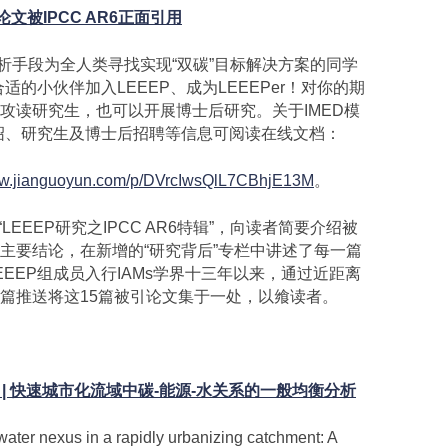
论文被IPCC AR6正面引用
手段为全人类寻找实现“双碳”目标解决方案的同学
适的小伙伴加入LEEEP、成为LEEEPer！对你的期
攻读研究生，也可以开展博士后研究。关于IMED模
介绍、研究生及博士后招聘等信息可阅读在线文档：
www.jianguoyun.com/p/DVrcIwsQlL7CBhjE13M
。
EEEP研究之IPCC AR6特辑”，向读者简要介绍被
和主要结论，在新增的“研究背后”专栏中讲述了每一篇
EEP组成员入行IAMs学界十三年以来，通过近距离
篇推送将这15篇被引论文集于一处，以飨读者。
 |
快速城市化流域中碳
-
能源
-
水关系的一般均衡分析
er nexus in a rapidly urbanizing catchment: A