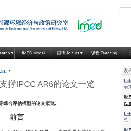
跳
转
到
页
面
的
主
earch
IMED Model
招聘 Join us
课程 Teaching
要
内
发布
ASE
/
容
LE
组支撑IPCC AR6的论文一览
部
实
分
IM
ED等综合评估模型的论文概览。
以
LE
前言
览
IM