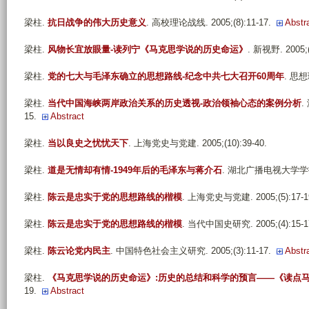
梁柱
.
抗日战争的伟大历史意义
. 高校理论战线. 2005;(8):11-17.
Abstr
梁柱
.
风物长宜放眼量-读列宁《马克思学说的历史命运》
. 新视野. 2005;(
梁柱
.
党的七大与毛泽东确立的思想路线-纪念中共七大召开60周年
. 思想
梁柱
.
当代中国海峡两岸政治关系的历史透视-政治领袖心态的案例分析
.
15.
Abstract
梁柱
.
当以良史之忧忧天下
. 上海党史与党建. 2005;(10):39-40.
梁柱
.
道是无情却有情-1949年后的毛泽东与蒋介石
. 湖北广播电视大学学报. 2
梁柱
.
陈云是忠实于党的思想路线的楷模
. 上海党史与党建. 2005;(5):17-1
梁柱
.
陈云是忠实于党的思想路线的楷模
. 当代中国史研究. 2005;(4):15-1
梁柱
.
陈云论党内民主
. 中国特色社会主义研究. 2005;(3):11-17.
Abstr
梁柱
.
《马克思学说的历史命运》:历史的总结和科学的预言——《读点
19.
Abstract