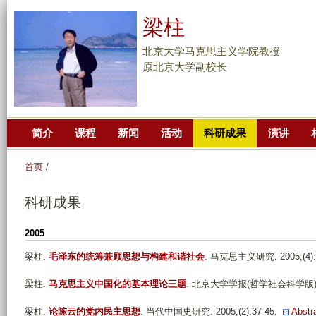
跳
梁柱
转
到
北京大学马克思主义学院教授
页
原北京大学副校长
面
的
主
简介
课程
新闻
活动
科研成果
演讲
要
内
首页
/
容
部
科研成果
分
2005
梁柱
.
毛泽东的统筹兼顾思想与构建和谐社会
. 马克思主义研究. 2005;(4):9
梁柱
.
马克思主义中国化的基本理论三题
. 北京大学学报(哲学社会科学版). 200
梁柱
.
论陈云的党内民主思想
. 当代中国史研究. 2005;(2):37-45.
Abstr