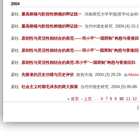
2004
梁柱
.
最高纲领与阶段性纲领的辩证统一
. 河南师范大学学报(哲学社会科学版). 
梁柱
.
最高纲领与阶段性纲领的辩证统一
. 当代中国史研究. 2004;(4):15-1
梁柱
.
原则性与灵活性相结合的典范——邓小平“一国两制”构想与香港回
梁柱
.
原则性与灵活性相结合的典范——邓小平"一国两制"构想与香港回
梁柱
.
原则性与灵活性相结合的典范-邓小平"一国两制"构想与香港回归
.
梁柱
.
先驱者的历史功绩与历史评价
. 政协天地. 2004;(3):28-29.
Abstr
梁柱
.
社会主义时期毛泽东的两大探索
. 当代中国史研究. 2004;(5):80-88.
P
« 首页
‹ 上页
…
6
7
8
9
10
11
12
a
g
e
s