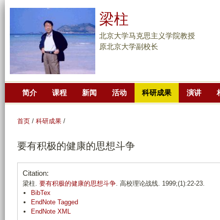
跳
梁柱
转
到
北京大学马克思主义学院教授
页
原北京大学副校长
面
的
主
简介
课程
新闻
活动
科研成果
演讲
要
内
容
首页
/
科研成果
/
部
要有积极的健康的思想斗争
分
Citation:
梁柱.
要有积极的健康的思想斗争
. 高校理论战线. 1999;(1):22-23.
BibTex
EndNote Tagged
EndNote XML