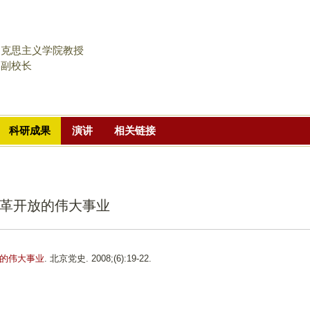
跳
转
到
马克思主义学院教授
页
学副校长
面
的
主
科研成果
演讲
相关链接
要
内
容
部
革开放的伟大事业
分
的伟大事业
. 北京党史. 2008;(6):19-22.