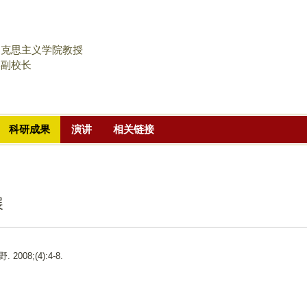
跳
转
到
马克思主义学院教授
页
学副校长
面
的
主
科研成果
演讲
相关链接
要
内
容
部
展
分
. 2008;(4):4-8.