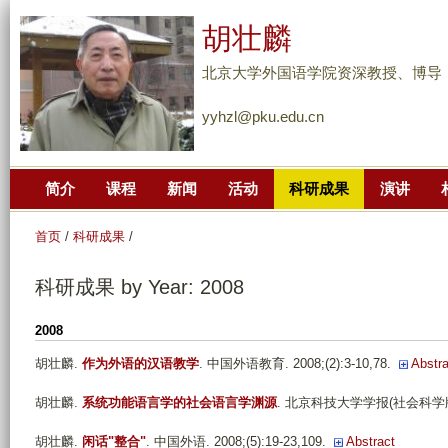
跳
胡壮麟
转
到
北京大学外国语学院资深教授、博导
页
yyhzl@pku.edu.cn
面
的
主
简介
课程
新闻
活动
科研成果
演讲
要
内
首页
/
科研成果
/
容
部
科研成果 by Year: 2008
分
2008
胡壮麟
.
作为外语的汉语教学
. 中国外语教育. 2008;(2):3-10,78.
Abstra
胡壮麟
.
系统功能语言学的社会语言学渊源
. 北京科技大学学报(社会科学版). 2
胡壮麟
.
闲话"整合"
. 中国外语. 2008;(5):19-23,109.
Abstract