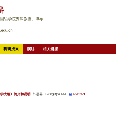
跳
麟
转
到
外国语学院资深教授、博导
页
.edu.cn
面
的
主
科研成果
演讲
相关链接
要
内
容
部
分
教学大纲》简介和说明
. 外语界. 1988;(3):40-44.
Abstract