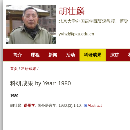
跳
胡壮麟
转
到
北京大学外国语学院资深教授、博导
页
yyhzl@pku.edu.cn
面
的
主
简介
课程
新闻
活动
科研成果
演讲
要
内
首页
/
科研成果
/
容
部
科研成果 by Year: 1980
分
1980
胡壮麟
.
语用学
. 国外语言学. 1980;(3):1-10.
Abstract