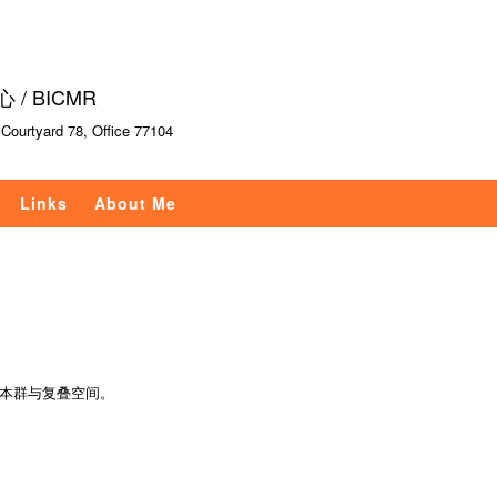
跳
转
到
 BICMR
页
面
urtyard 78, Office 77104
的
主
Links
About Me
要
内
容
部
分
本群与复叠空间。