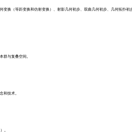
何变换（等距变换和仿射变换）、射影几何初步、双曲几何初步、几何拓扑初
本群与复叠空间。
念和技术。
班）。