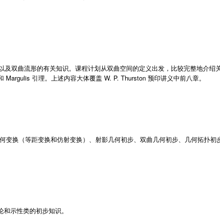
理论，以及双曲流形的有关知识。课程计划从双曲空间的定义出发，比较完整地介
Margulis 引理。上述内容大体覆盖 W. P. Thurston 预印讲义中前八章。
何变换（等距变换和仿射变换）、射影几何初步、双曲几何初步、几何拓扑初
论和示性类的初步知识。