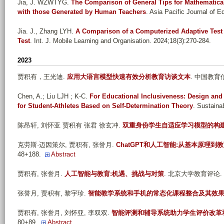
Jia, J. WZWTYG
.
The Comparison of General Tips for Mathematica
with those Generated by Human Teachers
. Asia Pacific Journal of E
Jia. J., Zhang LYH
.
A Comparison of a Computerized Adaptive Test f
Test
. Int. J. Mobile Learning and Organisation. 2024;18(3):270-284.
2023
贾积有，王光迪
.
应用大语言模型快速有效分析教育访谈文本
. 中国教育信息化
Chen, A.; Liu LJH ; K-C
.
For Educational Inclusiveness: Design and 
for Student-Athletes Based on Self-Determination Theory
. Sustainab
陈昂轩, 刘怀亚 贾积有 张君 徐玄冲
.
双重身份学生自适应学习模型的构
克劳斯·迈因策尔, 贾积有, 张誉月
.
ChatGPT和人工智能:从基本原理到
48+188.
Abstract
贾积有, 张誉月
.
人工智能与教育:机遇、挑战与对策
. 北京大学教育评论. 2023
张誉月, 贾积有, 黎宇珍
.
智能教学系统和手机的常态化课程整合及其效
贾积有, 张誉月, 刘怀亚, 李双双
.
智能评测和辅导系统助力学生评价改革
80+89.
Abstract