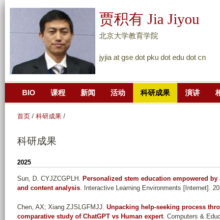
跳
贾积有 Jia Jiyou
转
到
北京大学教育学院
页
jyjia at gse dot pku dot edu dot cn
面
的
主
BIO
课程
新闻
活动
科研成果
演讲
要
内
首页
/
科研成果
/
容
部
科研成果
分
2025
Sun, D. CYJZCGPLH
.
Personalized stem education empowered by ar
and content analysis
. Interactive Learning Environments [Internet]. 20
Chen, AX; Xiang ZJSLGFMJJ
.
Unpacking help-seeking process thro
comparative study of ChatGPT vs Human expert
. Computers & Educa