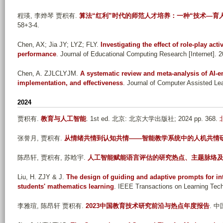
程瑛, 李烨琴 贾积有
.
算法“红利”时代的师范人才培养：一种“技术—育
58+3-4.
Chen, AX; Jia JY; LYZ; FLY
.
Investigating the effect of role-play ac
performance
. Journal of Educational Computing Research [Internet]. 2
Chen, A. ZJLCLYJM
.
A systematic review and meta-analysis of AI-
implementation, and effectiveness
. Journal of Computer Assisted Lea
2024
贾积有
.
教育与人工智能
. 1st ed. 北京: 北京大学出版社; 2024 pp. 368.
张誉月, 贾积有
.
从情绪共情到认知共情——智能教学系统中的人机共情
陈昂轩, 贾积有, 苏晗宇
.
人工智能赋能语言评估的研究热点、主题脉络
Liu, H. ZJY & J
.
The design of guiding and adaptive prompts for inte
students' mathematics learning
. IEEE Transactions on Learning Tech
李雅瑄, 陈昂轩 贾积有
.
2023中国教育技术研究前沿与热点年度报告
. 中