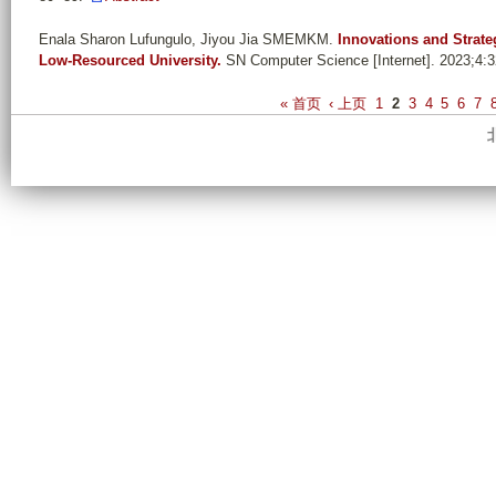
Enala Sharon Lufungulo, Jiyou Jia SMEMKM
.
Innovations and Strate
Low‑Resourced University.
SN Computer Science [Internet]. 2023;4:3
P
« 首页
‹ 上页
1
2
3
4
5
6
7
a
g
e
s