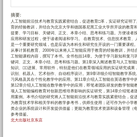
摘要:
人工智能前沿技术与教育实践紧密结合，促进教育□革，实证研究证明了
育的经验教训，并结合为北京大学和德国慕尼黑工业大学所开设的教育
提要、学习目标、关键词、正文、本章小结、思考和练习题。方便读者
应用和研发过程，便于读者阅读和学习。 在教育技术、信息技术教育、
是一个重要研究领域，也是应该为本科生和研究生开设的一门重要课程。笔
从事计算机教育、2000年以来将人工智能应用于教育的经验教训，并
工智能课程内容，撰写了本书。全书包括14章。为便于学习新知和复习
键词、正文、本章小结、思考和练习题。第1章深入阐述教育与人工智能
知识、□□进展、常用软件，特别是他们在教育领域应用的实证研究成果
识别、机器人、艺术创作、自动程序设计。第9章详细介绍智能教学系统
习风格及其在个性化教学中的应用。第11章介绍人工智能在英语教学中
第12章介绍人工智能在数学教学中的应用，即笔者团队研发的数学智能教学系
项人工智能编程教育对创新思维培养影响的实证研究，第14章介绍笔者
用案例。本书介绍的研究将人工智能前沿技术与教育实践紧密结合，促
为教育技术学和相关学科的教学参考书，供师生使用；还可作为中小学
类企业的系统设计和开发提供借鉴；更能为教育技术资源和设备管理（
参考借鉴。
北大出版社京东店