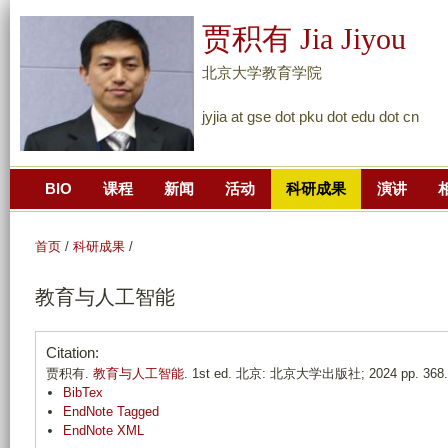
跳
贾积有 Jia Jiyou
转
到
北京大学教育学院
页
jyjia at gse dot pku dot edu dot cn
面
的
主
BIO
课程
新闻
活动
科研成果
演讲
要
内
容
首页
/
科研成果
/
部
教育与人工智能
分
Citation:
贾积有.
教育与人工智能
. 1st ed. 北京: 北京大学出版社; 2024 pp. 368.
BibTex
EndNote Tagged
EndNote XML