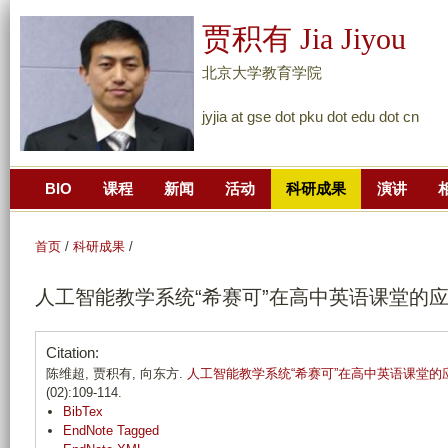
跳
贾积有 Jia Jiyou
转
到
北京大学教育学院
页
jyjia at gse dot pku dot edu dot cn
面
的
主
BIO
课程
新闻
活动
科研成果
演讲
要
内
容
首页
/
科研成果
/
部
人工智能教学系统“希赛可”在高中英语课堂的
分
Citation:
陈维超, 贾积有, 向东方.
人工智能教学系统“希赛可”在高中英语课堂的
(02):109-114.
BibTex
EndNote Tagged