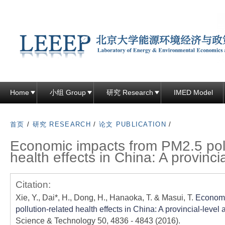
跳
转
到
页
面
的
主
Home
小组 Group
研究 Research
IMED Model
要
内
首页
/
研究 RESEARCH
/
论文 PUBLICATION
/
容
Economic impacts from PM2.5 poll
部
health effects in China: A provincia
分
Citation:
Xie, Y., Dai*, H., Dong, H., Hanaoka, T. & Masui, T.
Economi
pollution-related health effects in China: A provincial-level 
Science & Technology 50, 4836 - 4843 (2016).