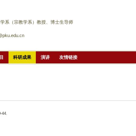
跳
转
到
哲学系（宗教学系）教授、博士生导师
页
pku.edu.cn
面
的
主
目
科研成果
演讲
友情链接
要
内
容
部
分
-44.