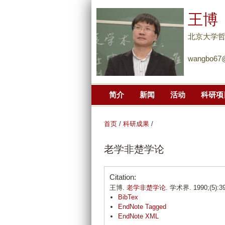
王博
北京大学
wangbo67@
简介
新闻
活动
科研项
首页
/
科研成果
/
老学非楚学论
Citation:
王博.
老学非楚学论
. 学术界. 1990;(5):39
BibTex
EndNote Tagged
EndNote XML