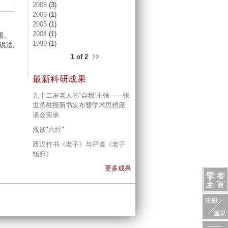
2008
(3)
2006
(1)
2005
(1)
2004
(1)
景。
1999
(1)
说法,
››
1 of 2
最新科研成果
九十二岁老人的“自我”主张——张
世英教授新书发布暨学术思想座
谈会实录
浅谈"六经"
西汉竹书《老子》与严遵《老子
指归》
更多成果