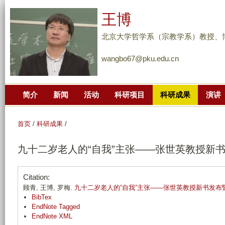
跳
王博
转
到
北京大学哲学系（宗教学系）教授、
页
wangbo67@pku.edu.cn
面
的
主
简介
新闻
活动
科研项目
科研成果
演讲
要
内
容
首页
/
科研成果
/
部
九十二岁老人的“自我”主张——张世英教授新
分
Citation:
顾青, 王博, 罗梅.
九十二岁老人的“自我”主张——张世英教授新书发布
BibTex
EndNote Tagged
EndNote XML