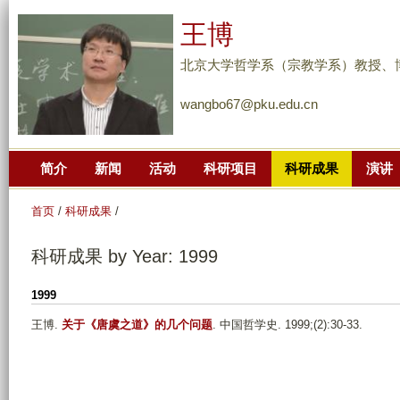
跳
王博
转
到
北京大学哲学系（宗教学系）教授、
页
wangbo67@pku.edu.cn
面
的
主
简介
新闻
活动
科研项目
科研成果
演讲
要
内
首页
/
科研成果
/
容
部
科研成果 by Year: 1999
分
1999
王博
.
关于《唐虞之道》的几个问题
. 中国哲学史. 1999;(2):30-33.