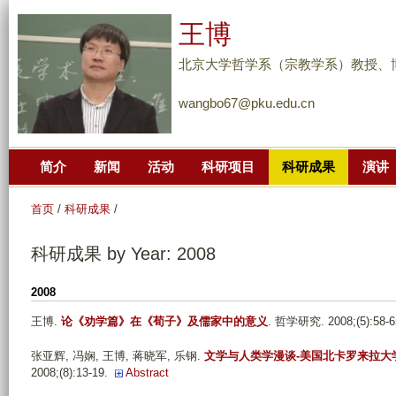
跳
王博
转
到
北京大学哲学系（宗教学系）教授、
页
wangbo67@pku.edu.cn
面
的
主
简介
新闻
活动
科研项目
科研成果
演讲
要
内
首页
/
科研成果
/
容
部
科研成果 by Year: 2008
分
2008
王博
.
论《劝学篇》在《荀子》及儒家中的意义
. 哲学研究. 2008;(5):58-6
张亚辉, 冯娴, 王博, 蒋晓军, 乐钢
.
文学与人类学漫谈-美国北卡罗来拉大
2008;(8):13-19.
Abstract