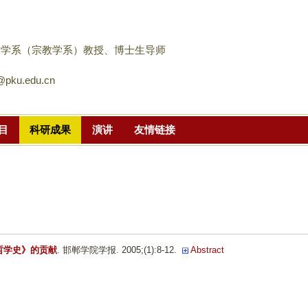
跳
转
到
哲学系（宗教学系）教授、博士生导师
页
pku.edu.cn
面
的
主
目
科研成果
演讲
友情链接
要
内
容
部
分
哲学史》的贡献
. 邯郸学院学报. 2005;(1):8-12.
Abstract