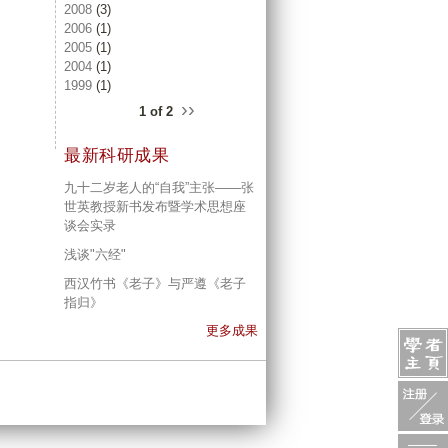
2008
(3)
2006
(1)
2005
(1)
2004
(1)
1999
(1)
››
1 of 2
最新科研成果
九十二岁老人的“自我”主张——张
世英教授新书发布暨学术思想座
谈会实录
浅谈"六经"
西汉竹书《老子》与严遵《老子
指归》
更多成果