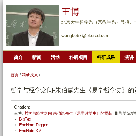
跳
王博
转
到
北京大学哲学系（宗教学系）教授、
页
wangbo67@pku.edu.cn
面
的
主
简介
新闻
活动
科研项目
科研成果
演讲
要
内
容
首页
/
科研成果
/
部
哲学与经学之间-朱伯崑先生《易学哲学史》的
分
Citation:
王博.
哲学与经学之间-朱伯崑先生《易学哲学史》的贡献
. 邯郸学院学报. 
BibTex
EndNote Tagged
EndNote XML