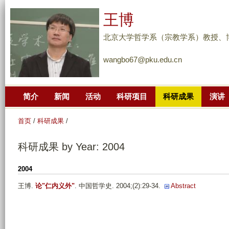
跳
王博
转
到
北京大学哲学系（宗教学系）教授、
页
wangbo67@pku.edu.cn
面
的
主
简介
新闻
活动
科研项目
科研成果
演讲
要
内
首页
/
科研成果
/
容
部
科研成果 by Year: 2004
分
2004
王博
.
论"仁内义外"
. 中国哲学史. 2004;(2):29-34.
Abstract