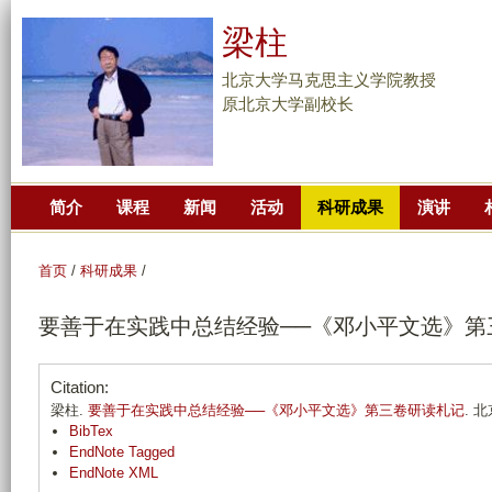
跳
梁柱
转
到
北京大学马克思主义学院教授
页
原北京大学副校长
面
的
主
简介
课程
新闻
活动
科研成果
演讲
要
内
容
首页
/
科研成果
/
部
要善于在实践中总结经验──《邓小平文选》第
分
Citation:
梁柱.
要善于在实践中总结经验──《邓小平文选》第三卷研读札记
. 北
BibTex
EndNote Tagged
EndNote XML