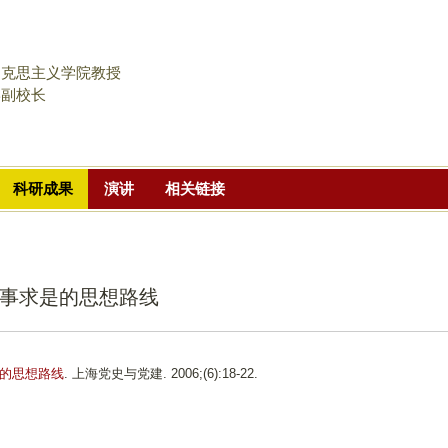
跳
转
到
马克思主义学院教授
页
学副校长
面
的
主
科研成果
演讲
相关链接
要
内
容
部
事求是的思想路线
分
的思想路线
. 上海党史与党建. 2006;(6):18-22.