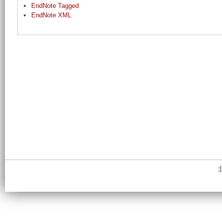
EndNote Tagged
EndNote XML