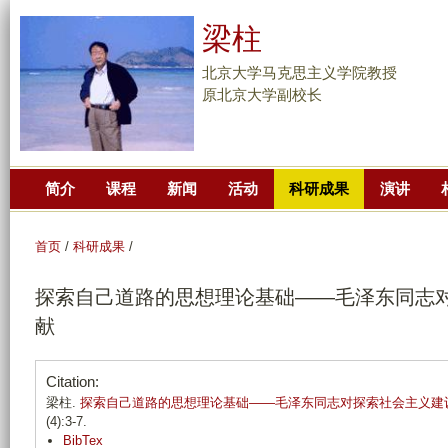
跳
梁柱
转
到
北京大学马克思主义学院教授
页
原北京大学副校长
面
的
主
简介
课程
新闻
活动
科研成果
演讲
要
内
容
首页
/
科研成果
/
部
探索自己道路的思想理论基础——毛泽东同志
分
献
Citation:
梁柱.
探索自己道路的思想理论基础——毛泽东同志对探索社会主义建
(4):3-7.
BibTex