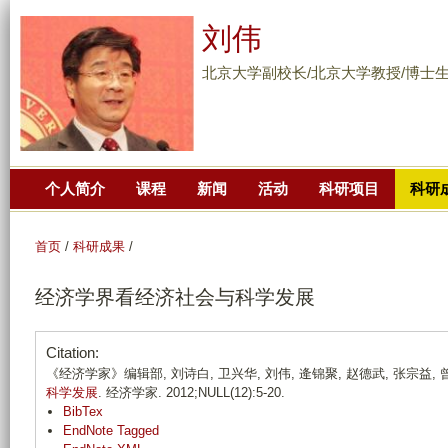
跳
刘伟
转
到
北京大学副校长/北京大学教授/博士
页
面
的
主
个人简介
课程
新闻
活动
科研项目
科研
要
内
容
首页
/
科研成果
/
部
经济学界看经济社会与科学发展
分
Citation:
《经济学家》编辑部, 刘诗白, 卫兴华, 刘伟, 逄锦聚, 赵德武, 张宗益, 曾康霖
科学发展
. 经济学家. 2012;NULL(12):5-20.
BibTex
EndNote Tagged