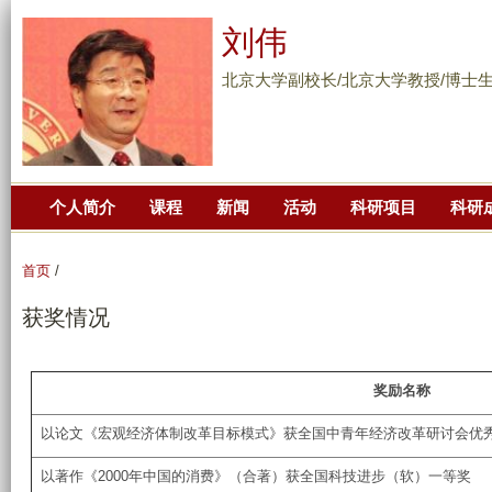
跳
刘伟
转
到
北京大学副校长/北京大学教授/博士
页
面
的
主
个人简介
课程
新闻
活动
科研项目
科研
要
内
容
首页
/
部
获奖情况
分
奖励名称
以论文《宏观经济体制改革目标模式》获全国中青年经济改革研讨会优
以著作《2000年中国的消费》（合著）获全国科技进步（软）一等奖