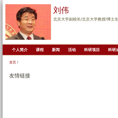
跳
刘伟
转
到
北京大学副校长/北京大学教授/博士
页
面
的
主
个人简介
课程
新闻
活动
科研项目
科研
要
内
首页
/
容
部
友情链接
分