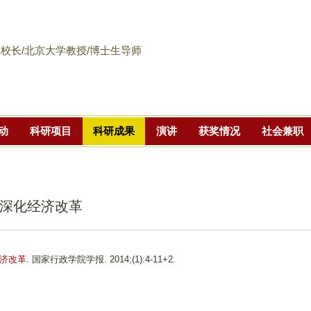
跳
转
到
校长/北京大学教授/博士生导师
页
面
的
主
动
科研项目
科研成果
演讲
获奖情况
社会兼职
要
内
容
部
深化经济改革
分
济改革
. 国家行政学院学报. 2014;(1):4-11+2.