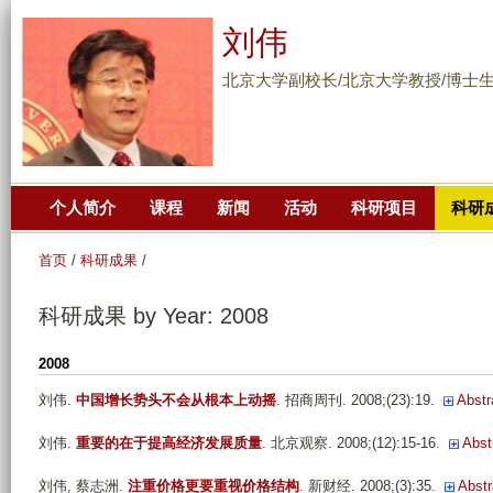
跳
刘伟
转
到
北京大学副校长/北京大学教授/博士
页
面
的
主
个人简介
课程
新闻
活动
科研项目
科研
要
内
首页
/
科研成果
/
容
部
科研成果 by Year: 2008
分
2008
刘伟
.
中国增长势头不会从根本上动摇
. 招商周刊. 2008;(23):19.
Abstr
刘伟
.
重要的在于提高经济发展质量
. 北京观察. 2008;(12):15-16.
Abst
刘伟, 蔡志洲
.
注重价格更要重视价格结构
. 新财经. 2008;(3):35.
Abstr