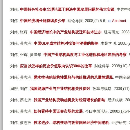
刘伟
.
中国特色社会主义理论源于解决中国发展问题的伟大实践
. 中共中央党
刘伟
.
中国经济增长能持续多少年
. 理论导报. 2008;(2):5-6.
Abstract
刘伟, 张辉
.
中国经济增长中的产业结构变迁和技术进步
. 经济研究. 2008;(
刘伟, 蔡志洲
.
中国GDP成本结构对投资与消费的影响
. 求是学刊. 2008;(2)
刘伟, 张辉, 黄泽华
.
中国产业结构高度与工业化进程和地区差异的考察
.
刘伟
.
应当以怎样的历史价值取向认识30年的改革
. 财经科学. 2008;(10):3
刘伟, 蔡志洲
.
需求拉动的结构性通胀与供给推进的总量性通胀
. 中国金融. 
周密, 刘伟
.
我国能源产业与产业结构相关性探讨
. 改革与战略. 2008;(11):
刘伟, 蔡志洲
.
我国产业结构变动趋势及对经济增长的影响
. 经济纵横. 2008
刘伟, 蔡志洲
.
如何看待中国证券市场的发展
. 今日中国论坛. 2008;(1):64-
刘伟, 蔡志洲
.
技术进步、结构变动与改善国民经济中间消耗
. 经济研究. 20