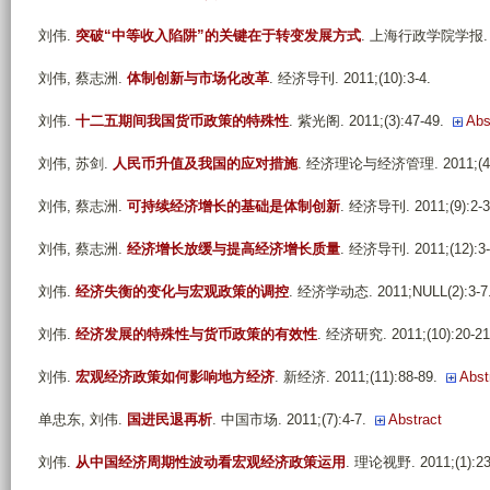
刘伟
.
突破“中等收入陷阱”的关键在于转变发展方式
. 上海行政学院学报. 201
刘伟, 蔡志洲
.
体制创新与市场化改革
. 经济导刊. 2011;(10):3-4.
刘伟
.
十二五期间我国货币政策的特殊性
. 紫光阁. 2011;(3):47-49.
Abs
刘伟, 苏剑
.
人民币升值及我国的应对措施
. 经济理论与经济管理. 2011;(4):
刘伟, 蔡志洲
.
可持续经济增长的基础是体制创新
. 经济导刊. 2011;(9):2-3
刘伟, 蔡志洲
.
经济增长放缓与提高经济增长质量
. 经济导刊. 2011;(12):3-
刘伟
.
经济失衡的变化与宏观政策的调控
. 经济学动态. 2011;NULL(2):3-7
刘伟
.
经济发展的特殊性与货币政策的有效性
. 经济研究. 2011;(10):20-21
刘伟
.
宏观经济政策如何影响地方经济
. 新经济. 2011;(11):88-89.
Abst
单忠东, 刘伟
.
国进民退再析
. 中国市场. 2011;(7):4-7.
Abstract
刘伟
.
从中国经济周期性波动看宏观经济政策运用
. 理论视野. 2011;(1):23