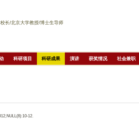
跳
转
到
校长/北京大学教授/博士生导师
页
面
的
主
动
科研项目
科研成果
演讲
获奖情况
社会兼职
要
内
容
部
分
2;NULL(8):10-12.