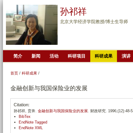
跳
孙祁祥
转
到
北京大学经济学院教授/博士生导师
页
面
的
主
简介
新闻
活动
科研项目
科研成果
演讲
要
内
容
首页
/
科研成果
/
部
金融创新与我国保险业的发展
分
Citation:
孙祁祥, 贲奔.
金融创新与我国保险业的发展
. 财政研究. 1996;(12):48-5
BibTex
EndNote Tagged
EndNote XML