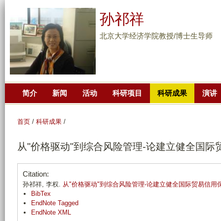
跳
孙祁祥
转
到
北京大学经济学院教授/博士生导师
页
面
的
主
简介
新闻
活动
科研项目
科研成果
演讲
要
内
容
首页
/
科研成果
/
部
从"价格驱动"到综合风险管理-论建立健全国
分
Citation:
孙祁祥, 李权.
从"价格驱动"到综合风险管理-论建立健全国际贸易信用
BibTex
EndNote Tagged
EndNote XML