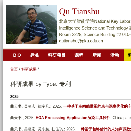
跳
Qu Tianshu
转
到
北京大学智能学院National Key Laboratory of
页
Intelligence Science and Techn
面
Room 2228, Science Building #2 010
qutianshu@pku.edu.cn
的
主
BIO
标准
科研项目
课程
新闻
活动
要
内
首页
/
科研成果
/
容
部
科研成果 by Type: 专利
分
2025
曲天书, 吴玺宏, 钱宇凡
.; 2025.
一种基于空间能量图约束与深度优化的
曲天书
.; 2025.
HOA Processing Application渲染工具软件
. China pa
曲天书, 吴玺宏, 吴东航, 杜佳琪
.; 2025.
一种基于包络估计的未知声源数