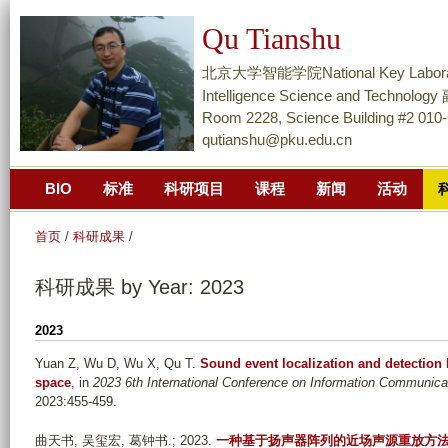
跳
Qu Tianshu
转
到
北京大学智能学院National Key Laboratory of
页
Intelligence Science and Techn
面
Room 2228, Science Building #2 010
qutianshu@pku.edu.cn
的
主
BIO
标准
科研项目
课程
新闻
活动
要
内
首页
/
科研成果
/
容
部
科研成果 by Year: 2023
分
2023
Yuan Z, Wu D, Wu X, Qu T
.
Sound event localization and detection 
space
, in
2023 6th International Conference on Information Communica
2023:455-459.
曲天书, 吴玺宏, 葛钟书
.; 2023.
一种基于扬声器阵列的近场声源重放方