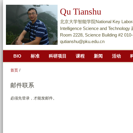
跳
Qu Tianshu
转
到
北京大学智能学院National Key Laboratory of
页
Intelligence Science and Techn
面
Room 2228, Science Building #2 010
qutianshu@pku.edu.cn
的
主
BIO
标准
科研项目
课程
新闻
活动
要
内
首页
/
容
部
邮件联系
分
必须先登录，才能发邮件。