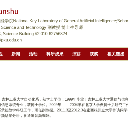
跳
anshu
转
到
tional Key Laboratory of General Artificial Intelligence;Schoo
页
nce Science and Technology 副教授 博士生导师
面
 Science Building #2 010-62756824
@pku.edu.cn
的
主
程
新闻
活动
科研成果
演讲
获奖
相关链接
要
内
容
部
分
业于吉林工业大学自动化系，获学士学位；1999年毕业于吉林工业大学通信与信
信息系统专业，获博士学位。2002年 ——2004年在北京大学做博士后研究工
承担教学科研工作，现任副教授。2011.3至2012.3在密西根州立大学作访问
音频场景分析，多通道音频编码
。