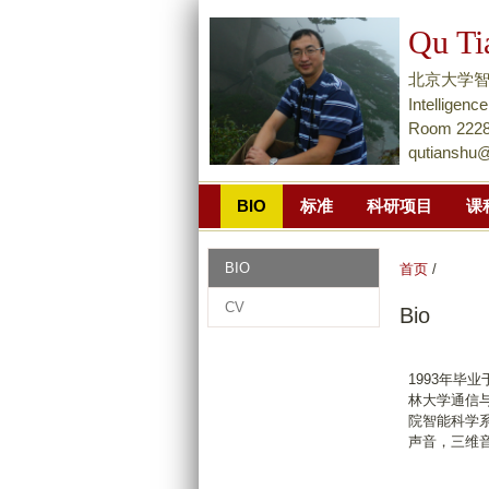
Qu Ti
北京大学智能学院Na
Intellige
Room 2228,
qutianshu
BIO
标准
科研项目
课
BIO
首页
/
CV
Bio
1993年毕
林大学通信与
院智能科学系
声音，三维