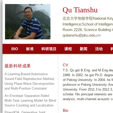
跳
Qu Tianshu
转
到
北京大学智能学院National Key Labor
页
Intelligence;School of Int
面
Room 2228, Science Building
qutianshu@pku.edu.cn
的
主
BIO
标准
科研项目
课程
新闻
活动
要
内
容
CV
最新科研成果
部
T.S. Qu got B.Eng. and M.Eng degr
A Learning-Based Automotive
1999. In 2002, he got Ph.D. degre
分
Sound Field Reproduction Method
of Peking University. In 2004, he
Using Plane-Wave Decomposition
professor in Peking University. An
and Multi-Position Constraint
University. From 2011.3 to 2012.3,
scholar. His principal interests ar
An Envelope Separation Aided
analysis, multi-channel acousitc c
Multi-Task Learning Model for Blind
Source Counting and Localization
Bio
Flow-HOA: Generative Joint