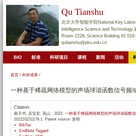
跳
Qu Tianshu
转
到
北京大学智能学院National Key Laboratory of
页
Intelligence Science and Techn
面
Room 2228, Science Building #2 010
qutianshu@pku.edu.cn
的
主
BIO
标准
科研项目
课程
新闻
活动
要
内
容
首页
/
科研成果
/
部
一种基于稀疏网络模型的声场球谐函数信号频
分
Citation:
曲天书, 吴玺宏, 高山.; 2022.
一种基于稀疏网络模型的声场球谐函数信
202210231178.1. Patent source: 发明.
BibTex
EndNote Tagged