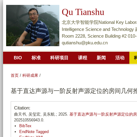
跳
Qu Tianshu
转
到
北京大学智能学院National Key Laboratory of
页
Intelligence Science and Techn
面
Room 2228, Science Building #2 010
qutianshu@pku.edu.cn
的
主
BIO
标准
科研项目
课程
新闻
活动
要
内
容
首页
/
科研成果
/
部
基于直达声源与一阶反射声源定位的房间几何
分
Citation:
曲天书, 吴玺宏, 吴东航.; 2025.
基于直达声源与一阶反射声源定位的房
202510556943.0.
BibTex
EndNote Tagged