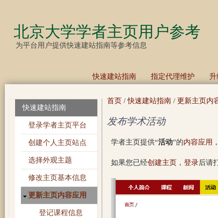
跳
转
北京大学学者主页用户参考
到
为平台用户提供快速建站指南等参考信息
页
面
快速建站指南
指定代理维护
升
的
主
首页
/
快速建站指南
/
更新主页内
快速建站指南
要
发布学术活动
内
登录学者主页平台
容
学者主页提供“
活动
”的
内容应用
创建个人主页站点
部
选择外观主题
如果您已经
创建主页
，
登录
后请
分
修改主页基本信息
更新主页内容应用
登记课程信息