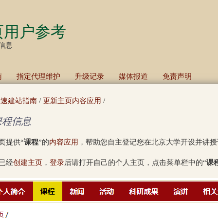
跳
转
页用户参考
到
信息
页
面
南
指定代理维护
升级记录
媒体报道
免责声明
>
的
主
快速建站指南
/
更新主页内容应用
/
要
课程信息
内
容
页提供“
课程
”的
内容应用
，帮助您自主登记您在北京大学开设并讲授
部
已经
创建主页
，
登录
后请打开自己的个人主页，点击菜单栏中的“
课
分