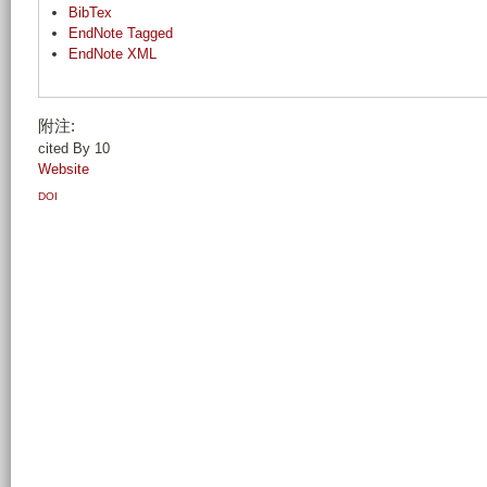
BibTex
EndNote Tagged
EndNote XML
附注:
cited By 10
Website
DOI