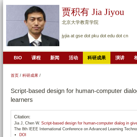
跳
贾积有 Jia Jiyou
转
到
北京大学教育学院
页
jyjia at gse dot pku dot edu dot cn
面
的
主
BIO
课程
新闻
活动
科研成果
演讲
要
内
容
首页
/
科研成果
/
部
Script-based design for human-computer dialog
分
learners
Citation:
Jia J, Chen W.
Script-based design for human-computer dialog in give
The 8th IEEE International Conference on Advanced Learning Techno
DOI